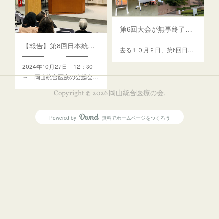
第6回大会が無事終了しました。
【報告】第8回日本統合医療学会岡山県支部総会・学術講演会 終了しました
去る１０月９日、第6回日…
2024年10月27日 12：30
～ 岡山統合医療の会総会…
Copyright ©
2026
岡山統合医療の会
.
Powered by
無料でホームページをつくろう
AmebaOwnd
フォロー