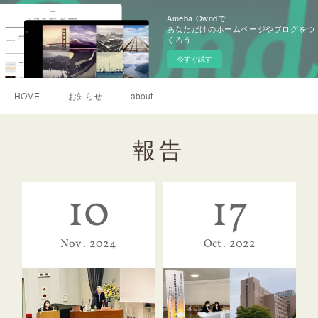
Ameba Owndで
あなただけのホームページやブログをつ
くろう
今すぐ試す
HOME
お知らせ
about
報告
10
17
Nov
2024
Oct
2022